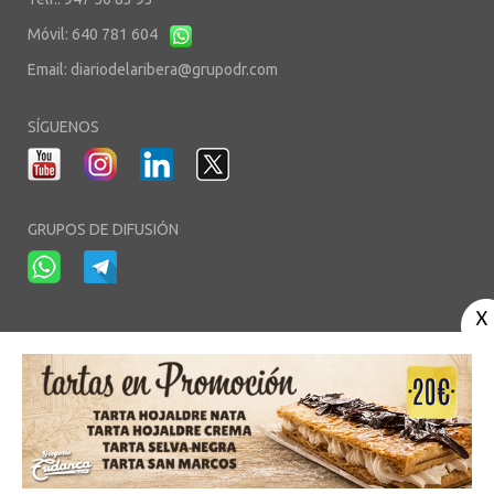
Móvil: 640 781 604
Email:
diariodelaribera@grupodr.com
SÍGUENOS
GRUPOS DE DIFUSIÓN
-
-
-
Aviso Legal
Política de Privacidad
Política de Cookies
Área privada
© Copyright 2003 - 2026. diariodelaribera.net ®. Desarrollo por
Multimedia