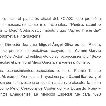
 conocer el palmarés oficial del FCIA25, que premió a
anto nacionales como internacionales.
“Piedra, papel o
ón al Mejor Cortometraje, mientras que
“Après l’incendie”
rtometraje Internacional.
jor Dirección fue para
Miguel Ángel Olivares
por “Piedra,
ue los premios interpretativos recayeron en
Mamen García
a
(Mejor Actor). El público otorgó su reconocimiento a
“Sexo
recibió el premio al Mejor Guion para Vanesa Romero.
s reconocimientos especiales como el Premio Talento
z Abejón,
el Premio a la Trayectoria para
Daniel Ibáñez
, y el
ión
por su trayectoria en comunicación y protocolo. También
omo Mejor Creadora de Contenido, y a
Eduardo Rosa
y
entos Emergentes. La Mención Especial fue para
“893