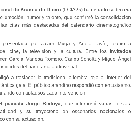
acional de Aranda de Duero
(FCIA25) ha cerrado su tercera
de emoción, humor y talento, que confirmó la consolidación
as citas más destacadas del calendario cinematográfico
 presentada por Javier Muga y Aridia Lavín, reunió a
el cine, la televisión y la cultura. Entre los
invitados
en García, Vanesa Romero, Carlos Scholtz y Miguel Ángel
 conocidos del panorama audiovisual.
igó a trasladar la tradicional alfombra roja al interior del
uténtica gala. El público arandino respondió con entusiasmo,
añando con aplausos cada intervención.
el
pianista Jorge Bedoya
, que interpretó varias piezas.
ilidad y su trayectoria en escenarios nacionales e
ico con su actuación.