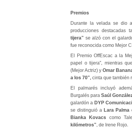
Premios
Durante la velada se dio a
producciones destacadas t
tijera”
se alzó con el galard
fue reconocida como Mejor Co
El Premio OffEscac a la Me
papel o tijera”, mientras q
(Mejor Actriz) y
Omar Banan
a los 70”,
cinta que también 
El palmarés incluyó ademá
Burgalés para
Saúl Gonzále
galardón a
DYP Comunicac
se distinguió a
Lara Palma
c
Bianka Kovacs
como Tal
kilómetros”
, de Irene Rojo.