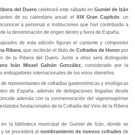
Ribera del Duero
celebrará este sábado en
Gumiel de Izán
tantes de su calendario anual: el
XIX Gran Capítulo
, un
reconocer a personas e instituciones que han contribuido a
s de la denominación de origen dentro y fuera de España.
ajeados de esta edición figuran el cantante y compositor
ma Ribera
, que recibirán el título de
Cofrades de Honor
por
n de la Ribera del Duero. Junto a ellos será distinguido
ano Iván Mixael Galván González
, considerado por la
es embajadores internacionales de los vinos ribereños.
 de representantes de cofradías gastronómicas y enológicas
untos de España, además de delegaciones llegadas desde
 coincide además con la conmemoración del vigesimoprimer
s estatutos fundacionales de la Cofradía del Vino de la Ribera
r en la biblioteca municipal de Gumiel de Izán, donde se
o y se procederá al
nombramiento de nuevos cofrades
de