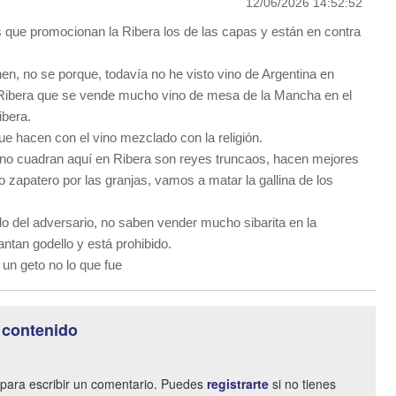
12/06/2026 14:52:52
que promocionan la Ribera los de las capas y están en contra
nen, no se porque, todavía no he visto vino de Argentina en
Ribera que se vende mucho vino de mesa de la Mancha en el
ibera.
ue hacen con el vino mezclado con la religión.
no cuadran aquí en Ribera son reyes truncaos, hacen mejores
jo zapatero por las granjas, vamos a matar la gallina de los
o del adversario, no saben vender mucho sibarita en la
antan godello y está prohibido.
 un geto no lo que fue
 contenido
para escribir un comentario. Puedes
registrarte
si no tienes