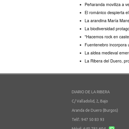
Peñaranda moviliza a ve
El románico despierta 
La arandina María Manso 
La biodiversidad protag
"Hacemos rock en castel
Fuentenebro incorpora u
La aldea medieval emerg
La Ribera del Duero, pro
DIARIO DE LA RIBERA
C/ Valladolid, 2, Bajo
Aranda de Duero (Burgos)
Telf.: 947 50 83 93
Móvil: 640 781 604