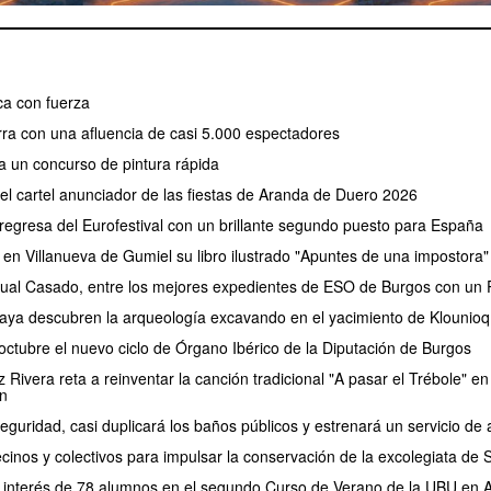
a con fuerza
erra con una afluencia de casi 5.000 espectadores
a un concurso de pintura rápida
 el cartel anunciador de las fiestas de Aranda de Duero 2026
regresa del Eurofestival con un brillante segundo puesto para España
 en Villanueva de Gumiel su libro ilustrado "Apuntes de una impostora"
ual Casado, entre los mejores expedientes de ESO de Burgos con un P
aya descubren la arqueología excavando en el yacimiento de Klounioq
ctubre el nuevo ciclo de Órgano Ibérico de la Diputación de Burgos
Rivera reta a reinventar la canción tradicional "A pasar el Trébole" en 
n
eguridad, casi duplicará los baños públicos y estrenará un servicio 
cinos y colectivos para impulsar la conservación de la excolegiata de
el interés de 78 alumnos en el segundo Curso de Verano de la UBU en