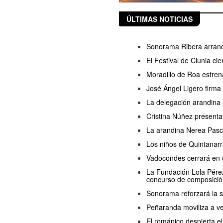
ÚLTIMAS NOTICIAS
Sonorama Ribera arranc
El Festival de Clunia ci
Moradillo de Roa estren
José Ángel Ligero firma
La delegación arandina 
Cristina Núñez presenta
La arandina Nerea Pasc
Los niños de Quintanarr
Vadocondes cerrará en o
La Fundación Lola Pérez 
concurso de composició
Sonorama reforzará la s
Peñaranda moviliza a ve
El románico despierta 