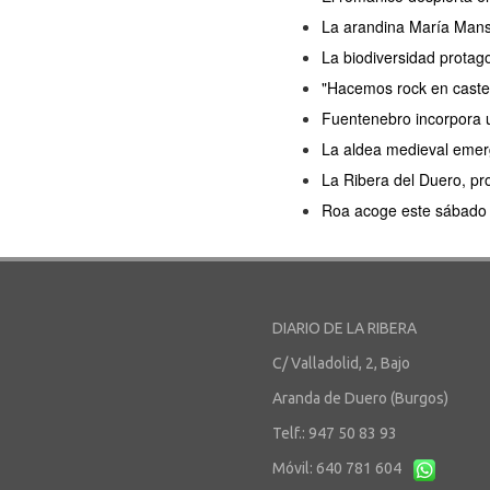
La arandina María Manso 
La biodiversidad protag
"Hacemos rock en castel
Fuentenebro incorpora u
La aldea medieval emerg
La Ribera del Duero, pro
Roa acoge este sábado l
DIARIO DE LA RIBERA
C/ Valladolid, 2, Bajo
Aranda de Duero (Burgos)
Telf.: 947 50 83 93
Móvil: 640 781 604