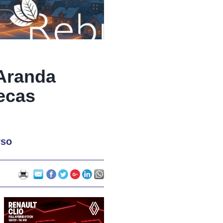
 Aranda
tecas
rso