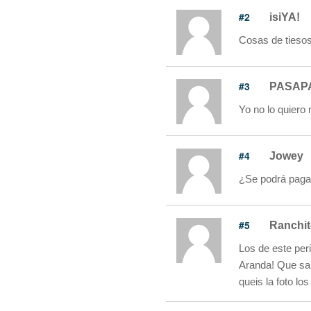
#2
isiYA!
Cosas de tiesos
#3
PASAP
Yo no lo quiero 
#4
Jowey
¿Se podrá pagar
#5
Ranchi
Los de este peri
Aranda! Que sa
queis la foto lo