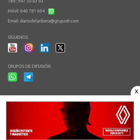
Telf.: 947 50 83 93
Móvil: 640 781 604
Email:
diariodelaribera@grupodr.com
SÍGUENOS
GRUPOS DE DIFUSIÓN
-
-
-
Aviso Legal
Política de Privacidad
Política de Cookies
Área privada
© Copyright 2003 - 2026. diariodelaribera.net ®. Desarrollo por
Multimedia