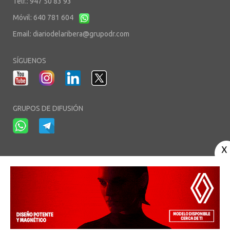
Telf.: 947 50 83 93
Móvil: 640 781 604
Email:
diariodelaribera@grupodr.com
SÍGUENOS
GRUPOS DE DIFUSIÓN
-
-
-
Aviso Legal
Política de Privacidad
Política de Cookies
Área privada
© Copyright 2003 - 2026. diariodelaribera.net ®. Desarrollo por
Multimedia