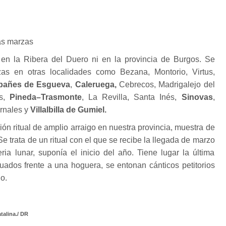
as marzas
 en la Ribera del Duero ni en la provincia de Burgos. Se
zas en otras localidades como Bezana, Montorio, Virtus,
bañes de Esgueva
,
Caleruega,
Cebrecos, Madrigalejo del
es,
Pineda–Trasmonte
, La Revilla, Santa Inés,
Sinovas
,
ernales y
Villalbilla de Gumiel.
ón ritual de amplio arraigo en nuestra provincia, muestra de
. Se trata de un ritual con el que se recibe la llegada de marzo
ria lunar, suponía el inicio del año. Tiene lugar la última
uados frente a una hoguera, se entonan cánticos petitorios
o.
talina./ DR