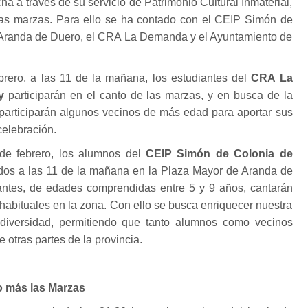
ha a través de su servicio de Patrimonio Cultural Inmaterial,
las marzas. Para ello se ha contado con el CEIP Simón de
 Aranda de Duero, el CRA La Demanda y el Ayuntamiento de
brero, a las 11 de la mañana, los estudiantes del
CRA La
ey
participarán en el canto de las marzas, y en busca de la
participarán algunos vecinos de más edad para aportar sus
celebración.
 de febrero, los alumnos del
CEIP Simón de Colonia de
ados a las 11 de la mañana en la Plaza Mayor de Aranda de
iantes, de edades comprendidas entre 5 y 9 años, cantarán
 habituales en la zona. Con ello se busca enriquecer nuestra
 diversidad, permitiendo que tanto alumnos como vecinos
 otras partes de la provincia.
o más las Marzas