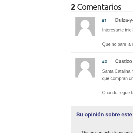
2
Comentarios
#1
Dulza-y
Interesante inic
Que no pare la m
#2
Castizo
Santa Catalina 
que compran una
Cuando llegue l
Su opinión sobre este
Tienes que estar logueado 