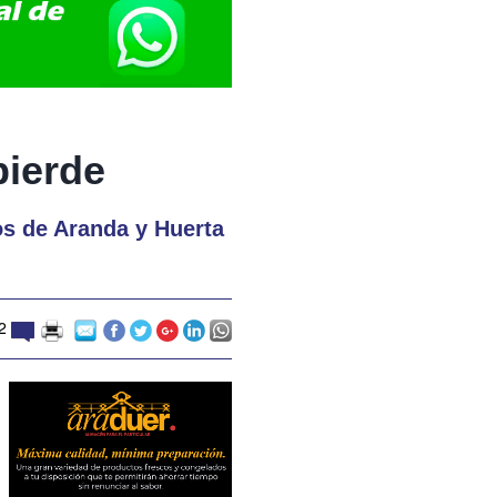
pierde
os de Aranda y Huerta
2