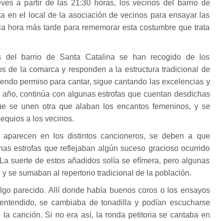
ves a partir de las 21:30 horas, los vecinos del barrio de
ta en el local de la asociación de vecinos para ensayar las
dia hora más tarde para rememorar esta costumbre que trata
s del barrio de Santa Catalina se han recogido de los
s de la comarca y responden a la estructura tradicional de
endo permiso para cantar, sigue cantando las excelencias y
l año, continúa con algunas estrofas que cuentan desdichas
ue se unen otra que alaban los encantos femeninos, y se
equios a los vecinos.
e aparecen en los distintos cancioneros, se deben a que
nas estrofas que reflejaban algún suceso gracioso ocurrido
 La suerte de estos añadidos solía se efímera, pero algunas
 y se sumaban al repertorio tradicional de la población.
lgo parecido. Allí donde había buenos coros o los ensayos
 entendido, se cambiaba de tonadilla y podían escucharse
 la canción. Si no era así, la ronda petitoria se cantaba en