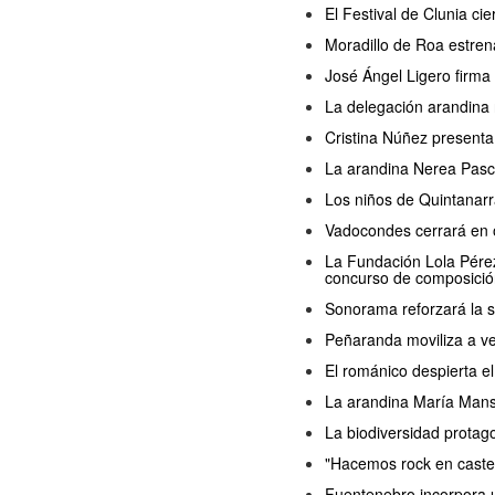
El Festival de Clunia ci
Moradillo de Roa estren
José Ángel Ligero firma
La delegación arandina 
Cristina Núñez presenta
La arandina Nerea Pasc
Los niños de Quintanarr
Vadocondes cerrará en o
La Fundación Lola Pérez 
concurso de composició
Sonorama reforzará la s
Peñaranda moviliza a ve
El románico despierta 
La arandina María Manso 
La biodiversidad protag
"Hacemos rock en castel
Fuentenebro incorpora u