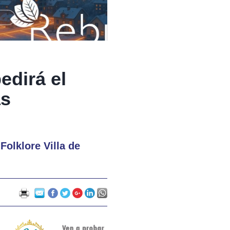
edirá el
as
Folklore Villa de