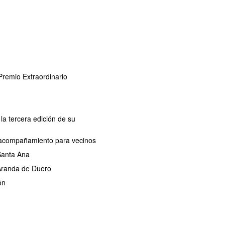
remio Extraordinario
la tercera edición de su
de acompañamiento para vecinos
 Santa Ana
 Aranda de Duero
ón