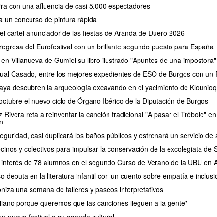
erra con una afluencia de casi 5.000 espectadores
a un concurso de pintura rápida
 el cartel anunciador de las fiestas de Aranda de Duero 2026
regresa del Eurofestival con un brillante segundo puesto para España
 en Villanueva de Gumiel su libro ilustrado "Apuntes de una impostora"
ual Casado, entre los mejores expedientes de ESO de Burgos con un P
aya descubren la arqueología excavando en el yacimiento de Klounioq
ctubre el nuevo ciclo de Órgano Ibérico de la Diputación de Burgos
Rivera reta a reinventar la canción tradicional "A pasar el Trébole" en 
n
eguridad, casi duplicará los baños públicos y estrenará un servicio 
cinos y colectivos para impulsar la conservación de la excolegiata de
el interés de 78 alumnos en el segundo Curso de Verano de la UBU en
debuta en la literatura infantil con un cuento sobre empatía e inclusi
oniza una semana de talleres y paseos interpretativos
lano porque queremos que las canciones lleguen a la gente"
n nuevo festival a su agenda cultural