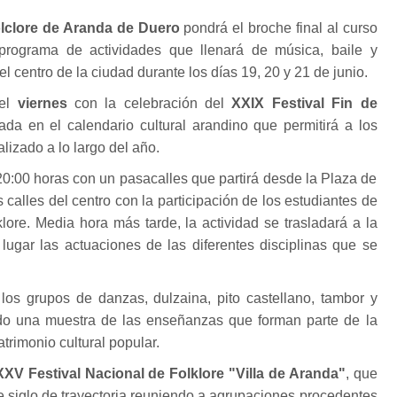
lclore de Aranda de Duero
pondrá el broche final al curso
rograma de actividades que llenará de música, baile y
del centro de la ciudad durante los días 19, 20 y 21 de junio.
 el
viernes
con la celebración del
XXIX Festival Fin de
ada en el calendario cultural arandino que permitirá a los
lizado a lo largo del año.
0:00 horas con un pasacalles que partirá desde la Plaza de
s calles del centro con la participación de los estudiantes de
lore. Media hora más tarde, la actividad se trasladará a la
lugar las actuaciones de las diferentes disciplinas que se
los grupos de danzas, dulzaina, pito castellano, tambor y
iendo una muestra de las enseñanzas que forman parte de la
trimonio cultural popular.
XXV Festival Nacional de Folklore "Villa de Aranda"
, que
e siglo de trayectoria reuniendo a agrupaciones procedentes