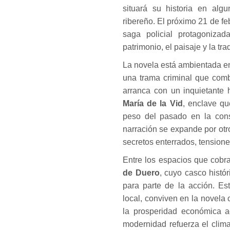
situará su historia en algu
ribereño. El próximo 21 de feb
saga policial protagonizad
patrimonio, el paisaje y la tra
La novela está ambientada en 
una trama criminal que comb
arranca con un inquietante 
María de la Vid
, enclave qu
peso del pasado en la const
narración se expande por ot
secretos enterrados, tensione
Entre los espacios que cobr
de Duero
, cuyo casco histó
para parte de la acción. Est
local, conviven en la novela
la prosperidad económica ac
modernidad refuerza el clim