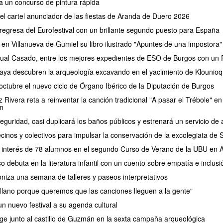
a un concurso de pintura rápida
 el cartel anunciador de las fiestas de Aranda de Duero 2026
regresa del Eurofestival con un brillante segundo puesto para España
 en Villanueva de Gumiel su libro ilustrado "Apuntes de una impostora"
ual Casado, entre los mejores expedientes de ESO de Burgos con un P
aya descubren la arqueología excavando en el yacimiento de Klounioq
ctubre el nuevo ciclo de Órgano Ibérico de la Diputación de Burgos
Rivera reta a reinventar la canción tradicional "A pasar el Trébole" en 
n
eguridad, casi duplicará los baños públicos y estrenará un servicio 
cinos y colectivos para impulsar la conservación de la excolegiata de
el interés de 78 alumnos en el segundo Curso de Verano de la UBU en
debuta en la literatura infantil con un cuento sobre empatía e inclusi
oniza una semana de talleres y paseos interpretativos
lano porque queremos que las canciones lleguen a la gente"
n nuevo festival a su agenda cultural
e junto al castillo de Guzmán en la sexta campaña arqueológica