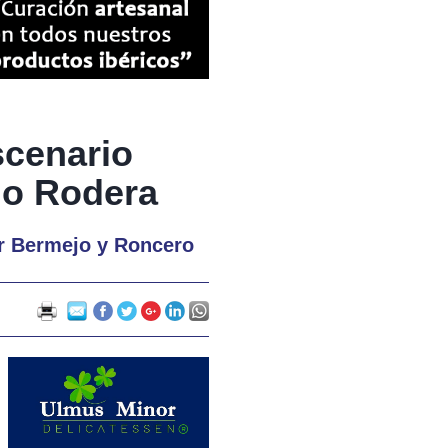
scenario
do Rodera
por Bermejo y Roncero