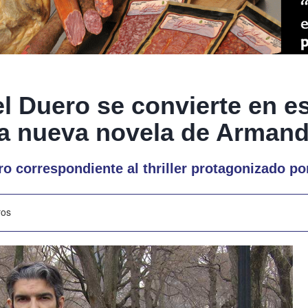
el Duero se convierte en e
n la nueva novela de Arman
ibro correspondiente al thriller protagonizado 
ros