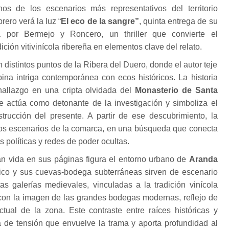
nos de los escenarios más representativos del territorio
rero verá la luz “
El eco de la sangre”
, quinta entrega de su
a por Bermejo y Roncero, un thriller que convierte el
dición vitivinícola ribereña en elementos clave del relato.
distintos puntos de la Ribera del Duero, donde el autor teje
ina intriga contemporánea con ecos históricos. La historia
hallazgo en una cripta olvidada del
Monasterio de Santa
e actúa como detonante de la investigación y simboliza el
rucción del presente. A partir de ese descubrimiento, la
ros escenarios de la comarca, en una búsqueda que conecta
s políticas y redes de poder ocultas.
an vida en sus páginas figura el entorno urbano de
Aranda
rico y sus cuevas-bodega subterráneas sirven de escenario
as galerías medievales, vinculadas a la tradición vinícola
 con la imagen de las grandes bodegas modernas, reflejo de
tual de la zona. Este contraste entre raíces históricas y
a de tensión que envuelve la trama y aporta profundidad al