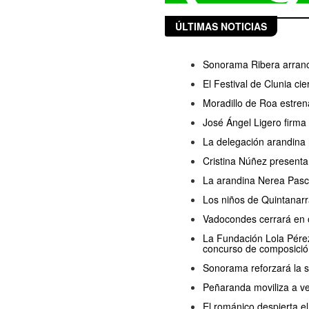
ÚLTIMAS NOTICIAS
Sonorama Ribera arranc
El Festival de Clunia ci
Moradillo de Roa estren
José Ángel Ligero firma
La delegación arandina 
Cristina Núñez presenta
La arandina Nerea Pasc
Los niños de Quintanarr
Vadocondes cerrará en o
La Fundación Lola Pérez 
concurso de composició
Sonorama reforzará la s
Peñaranda moviliza a ve
El románico despierta 