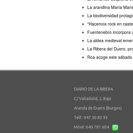
La arandina María Manso 
La biodiversidad protag
"Hacemos rock en castel
Fuentenebro incorpora u
La aldea medieval emerg
La Ribera del Duero, pro
Roa acoge este sábado l
DIARIO DE LA RIBERA
C/ Valladolid, 2, Bajo
Aranda de Duero (Burgos)
Telf.: 947 50 83 93
Móvil: 640 781 604