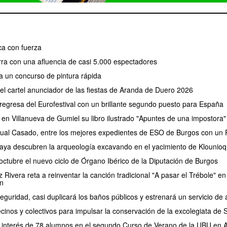
a con fuerza
erra con una afluencia de casi 5.000 espectadores
a un concurso de pintura rápida
 el cartel anunciador de las fiestas de Aranda de Duero 2026
regresa del Eurofestival con un brillante segundo puesto para España
 en Villanueva de Gumiel su libro ilustrado "Apuntes de una impostora"
ual Casado, entre los mejores expedientes de ESO de Burgos con un P
aya descubren la arqueología excavando en el yacimiento de Klounioq
ctubre el nuevo ciclo de Órgano Ibérico de la Diputación de Burgos
Rivera reta a reinventar la canción tradicional "A pasar el Trébole" en 
n
eguridad, casi duplicará los baños públicos y estrenará un servicio 
cinos y colectivos para impulsar la conservación de la excolegiata de
el interés de 78 alumnos en el segundo Curso de Verano de la UBU en