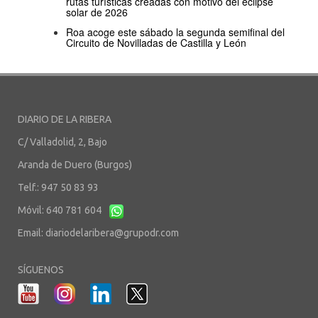
rutas turísticas creadas con motivo del eclipse
solar de 2026
Roa acoge este sábado la segunda semifinal del
Circuito de Novilladas de Castilla y León
DIARIO DE LA RIBERA
C/ Valladolid, 2, Bajo
Aranda de Duero (Burgos)
Telf.: 947 50 83 93
Móvil: 640 781 604
Email:
diariodelaribera@grupodr.com
SÍGUENOS