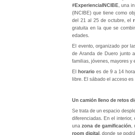
#ExperienciaINCIBE
, una i
(INCIBE) que tiene como obje
del 21 al 25 de octubre, el
r
gratuita en la que se combi
edades.
El evento, organizado por l
de Aranda de Duero junto a
familias, jóvenes, mayores y
El
horario
es de 9 a 14 hor
libre. El sábado el acceso es 
Un camión lleno de retos di
Se trata de un espacio despl
diferenciadas. En el interior
una
zona de gamificación
,
room digital
, donde se podr