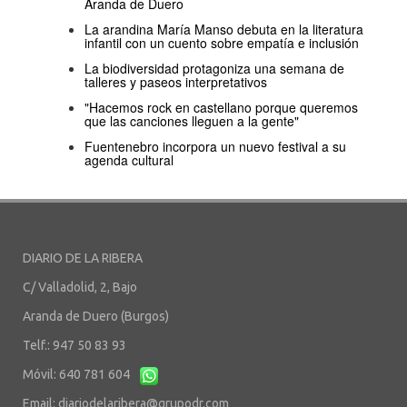
Aranda de Duero
La arandina María Manso debuta en la literatura
infantil con un cuento sobre empatía e inclusión
La biodiversidad protagoniza una semana de
talleres y paseos interpretativos
"Hacemos rock en castellano porque queremos
que las canciones lleguen a la gente"
Fuentenebro incorpora un nuevo festival a su
agenda cultural
DIARIO DE LA RIBERA
C/ Valladolid, 2, Bajo
Aranda de Duero (Burgos)
Telf.: 947 50 83 93
Móvil: 640 781 604
Email:
diariodelaribera@grupodr.com