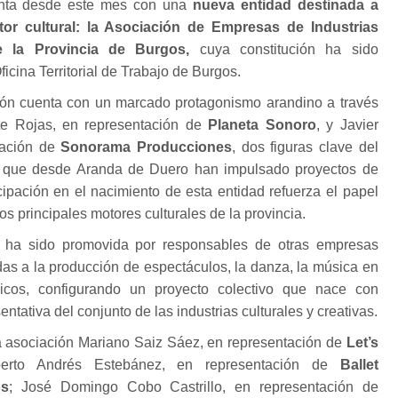
enta desde este mes con una
nueva entidad destinada a
ctor cultural: la Asociación de Empresas de Industrias
e la Provincia de Burgos,
cuya constitución ha sido
ficina Territorial de Trabajo de Burgos.
ión cuenta con un marcado protagonismo arandino a través
e Rojas, en representación de
Planeta Sonoro
, y Javier
tación de
Sonorama Producciones
, dos figuras clave del
l que desde Aranda de Duero han impulsado proyectos de
icipación en el nacimiento de esta entidad refuerza el papel
os principales motores culturales de la provincia.
ón ha sido promovida por responsables de otras empresas
das a la producción de espectáculos, la danza, la música en
cnicos, configurando un proyecto colectivo que nace con
ntativa del conjunto de las industrias culturales y creativas.
a asociación Mariano Saiz Sáez, en representación de
Let’s
berto Andrés Estebánez, en representación de
Ballet
os
; José Domingo Cobo Castrillo, en representación de