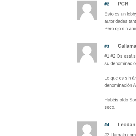
#2
PCR
Esto es un lobb
autoridades tant
Pero ojo sin ani
#3
Callam
#1 #2 Os estáis
su denominac
Lo que es sin 
denominación
Habéis oído Sono
seco.
#4
Leodan
#3 Llámalo com