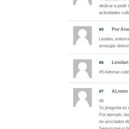
dedicar a pedir 
actividades cult
#5
Por Ar
Leodan, entonce
arriesgar dinero
#6
Leodan
#5 Ademar cobra
#7
ALmon
#6
Tu pregunta es 
Por ejemplo, la
no asociados d
Seguro que si b