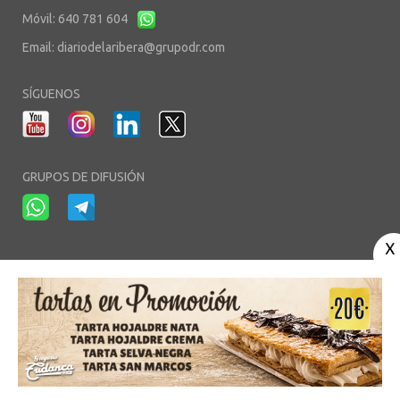
Móvil: 640 781 604
Email:
diariodelaribera@grupodr.com
SÍGUENOS
GRUPOS DE DIFUSIÓN
-
-
-
Aviso Legal
Política de Privacidad
Política de Cookies
Área privada
© Copyright 2003 - 2026. diariodelaribera.net ®. Desarrollo por
Multimedia
Team
- Alojado en