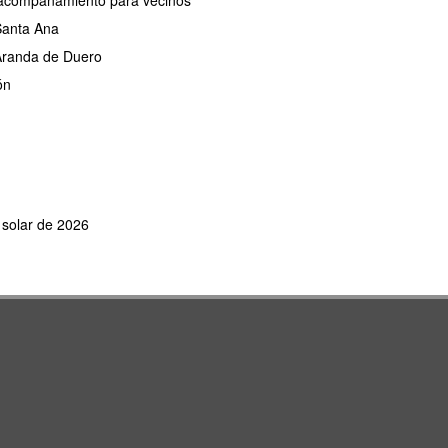
de acompañamiento para vecinos
 Santa Ana
 Aranda de Duero
ón
e solar de 2026