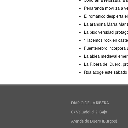
Sonorama reforzará la s
Peñaranda moviliza a ve
El románico despierta 
La arandina María Manso 
La biodiversidad protag
"Hacemos rock en castel
Fuentenebro incorpora u
La aldea medieval emerg
La Ribera del Duero, pro
Roa acoge este sábado l
DIARIO DE LA RIBERA
C/ Valladolid, 2, Bajo
Aranda de Duero (Burgos)