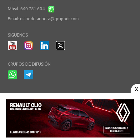
Móvil: 640 781 604
Email:
diariodelaribera@grupodr.com
SÍGUENOS
GRUPOS DE DIFUSIÓN
-
-
-
Aviso Legal
Política de Privacidad
Política de Cookies
Área privada
© Copyright 2003 - 2026. diariodelaribera.net ®. Desarrollo por
Multimedia