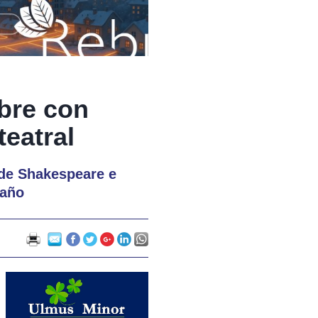
bre con
eatral
 de Shakespeare e
 año