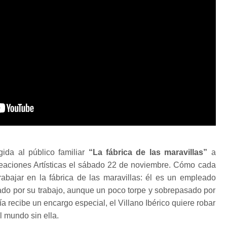
gida al público familiar
“La fábrica de las maravillas”
a
reaciones Artísticas el sábado 22 de noviembre. Cómo cada
bajar en la fábrica de las maravillas: él es un empleado
nado por su trabajo, aunque un poco torpe y sobrepasado por
ía recibe un encargo especial, el Villano Ibérico quiere robar
l mundo sin ella.