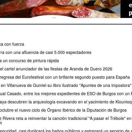
a con fuerza
erra con una afluencia de casi 5.000 espectadores
a un concurso de pintura rápida
 el cartel anunciador de las fiestas de Aranda de Duero 2026
regresa del Eurofestival con un brillante segundo puesto para España
 en Villanueva de Gumiel su libro ilustrado "Apuntes de una impostora"
ual Casado, entre los mejores expedientes de ESO de Burgos con un P
aya descubren la arqueología excavando en el yacimiento de Klounioq
ctubre el nuevo ciclo de Órgano Ibérico de la Diputación de Burgos
Rivera reta a reinventar la canción tradicional "A pasar el Trébole" en 
n
eguridad, casi duplicará los baños públicos y estrenará un servicio 