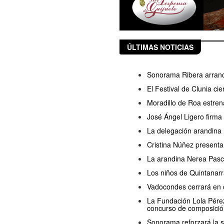
ÚLTIMAS NOTICIAS
Sonorama Ribera arranc
El Festival de Clunia ci
Moradillo de Roa estren
José Ángel Ligero firma
La delegación arandina 
Cristina Núñez presenta
La arandina Nerea Pasc
Los niños de Quintanarr
Vadocondes cerrará en o
La Fundación Lola Pérez 
concurso de composició
Sonorama reforzará la s