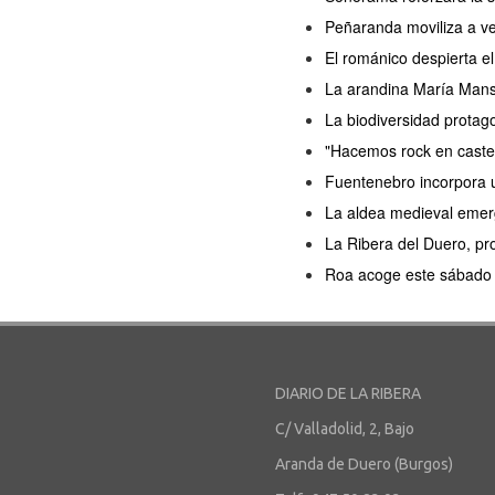
Peñaranda moviliza a ve
El románico despierta 
La arandina María Manso 
La biodiversidad protag
"Hacemos rock en castel
Fuentenebro incorpora u
La aldea medieval emerg
La Ribera del Duero, pro
Roa acoge este sábado l
DIARIO DE LA RIBERA
C/ Valladolid, 2, Bajo
Aranda de Duero (Burgos)