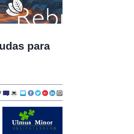
yudas para
1