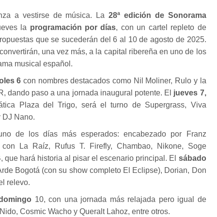
za a vestirse de música. La
28ª edición de Sonorama
ueves la
programación por días
, con un cartel repleto de
opuestas que se sucederán del 6 al 10 de agosto de 2025.
onvertirán, una vez más, a la capital ribereña en uno de los
rama musical español.
oles 6
con nombres destacados como Nil Moliner, Rulo y la
, dando paso a una jornada inaugural potente. El
jueves 7,
tica Plaza del Trigo, será el turno de Supergrass, Viva
 DJ Nano.
no de los días más esperados: encabezado por Franz
 con La Raíz, Rufus T. Firefly, Chambao, Nikone, Soge
 que hará historia al pisar el escenario principal. El
sábado
Arde Bogotá (con su show completo El Eclipse), Dorian, Don
l relevo.
domingo
10, con una jornada más relajada pero igual de
 Nido, Cosmic Wacho y Queralt Lahoz, entre otros.