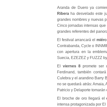
Aranda de Duero ya comien
Ribera
ha desvelado este j
grandes nombres y nuevas pr
Cinco jornadas intensas que c
grandes referentes del pano
El festival arrancará el
miérc
Contrabanda, Cycle o INNMIR
con apertura en la emblemá
Suecia, EZEZEZ y FUZZZ by
El
viernes 8
promete ser u
Ferdinand, también contará
Culebra y el arandino Barry B,
no se quedará atrás: Amaia, 
Patricio y Delaporte tomarán e
El broche de oro llegará el
intensa protagonizada por El