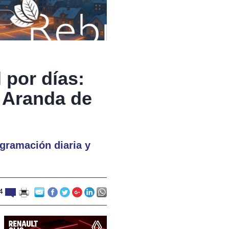
 por días:
n Aranda de
ogramación diaria y
14