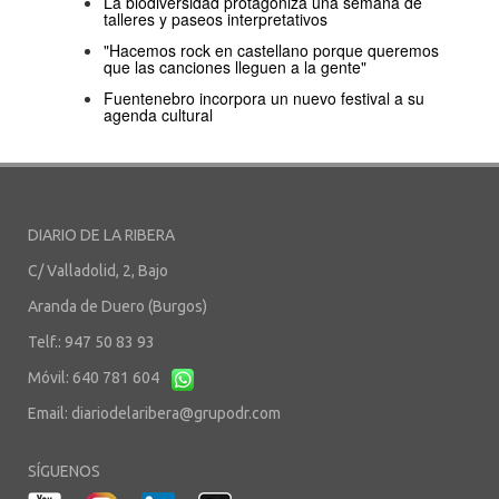
La biodiversidad protagoniza una semana de
talleres y paseos interpretativos
"Hacemos rock en castellano porque queremos
que las canciones lleguen a la gente"
Fuentenebro incorpora un nuevo festival a su
agenda cultural
DIARIO DE LA RIBERA
C/ Valladolid, 2, Bajo
Aranda de Duero (Burgos)
Telf.: 947 50 83 93
Móvil: 640 781 604
Email:
diariodelaribera@grupodr.com
SÍGUENOS