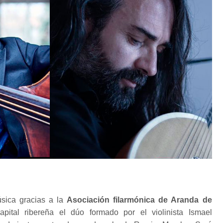
sica gracias a la
Asociación filarmónica de Aranda de
ital ribereña el dúo formado por el violinista Ismael