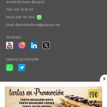
Aranda de Duero (Burgos)
Telf.: 947 50 83 93
Móvil: 640 781 604
Email:
diariodelaribera@grupodr.com
SÍGUENOS
GRUPOS DE DIFUSIÓN
-
-
-
Aviso Legal
Política de Privacidad
Política de Cookies
Área privada