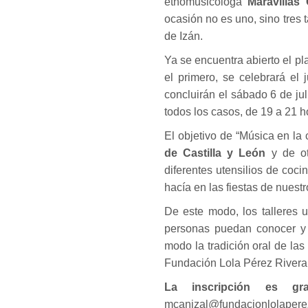
etnomusicóloga
Maravillas 
ocasión no es uno, sino tres
de Izán.
Ya se encuentra abierto el pla
el primero, se celebrará el 
concluirán el sábado 6 de jul
todos los casos, de 19 a 21 h
El objetivo de “Música en la
de Castilla y León
y de o
diferentes utensilios de coc
hacía en las fiestas de nuest
De este modo, los talleres u
personas puedan conocer y d
modo la tradición oral de las
Fundación Lola Pérez Rivera
La inscripción es grat
mcanizal@fundacionlolaperez