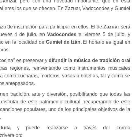
Cañizal
, pero con una novedad importante, que en esta
 talleres los que se ofrecen. En Zazuar, Vadocondes y Gumiel
zo de inscripción para participar en ellos. El de
Zazuar
será
jueves 4 de julio, en
Vadocondes
el viernes 5 de julio, y
io en la localidad de
Gumiel de Izán.
El horario es igual en
oras.
 cocina” es preservar y
difundir la música de tradición oral
tras regiones, reinventando como instrumentos musicales
ina como cucharas, morteros, vasos o botellas, tal y como se
ros antepasados.
nen tradición, arte y diversión, posibilitando que todas las
isfrutar de este patrimonio cultural, recuperando de este
 canciones populares, uno de los principales objetivos de la
.
uita
y puede realizarse a través del correo
rivera.org