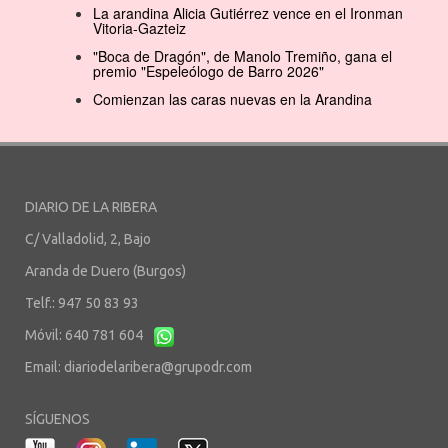
La arandina Alicia Gutiérrez vence en el Ironman
Vitoria-Gazteiz
"Boca de Dragón", de Manolo Tremiño, gana el
premio "Espeleólogo de Barro 2026"
Comienzan las caras nuevas en la Arandina
DIARIO DE LA RIBERA
C/ Valladolid, 2, Bajo
Aranda de Duero (Burgos)
Telf.: 947 50 83 93
Móvil: 640 781 604
Email:
diariodelaribera@grupodr.com
SÍGUENOS