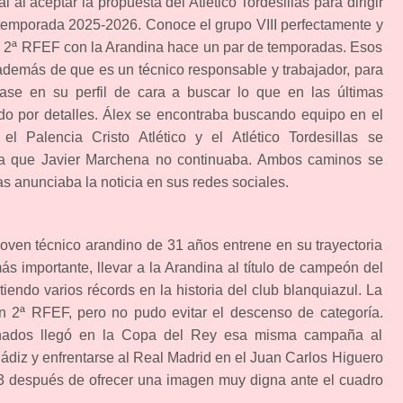
 al aceptar la propuesta del Atlético Tordesillas para dirigir
a temporada 2025-2026. Conoce el grupo VIII perfectamente y
a 2ª RFEF con la Arandina hace un par de temporadas. Esos
además de que es un técnico responsable y trabajador, para
ijase en su perfil de cara a buscar lo que en las últimas
o por detalles. Álex se encontraba buscando equipo en el
l Palencia Cristo Atlético y el Atlético Tordesillas se
ya que Javier Marchena no continuaba. Ambos caminos se
as anunciaba la noticia en sus redes sociales.
 joven técnico arandino de 31 años entrene en su trayectoria
ás importante, llevar a la Arandina al título de campeón del
iendo varios récords en la historia del club blanquiazul. La
en 2ª RFEF, pero no pudo evitar el descenso de categoría.
nados llegó en la Copa del Rey esa misma campaña al
Cádiz y enfrentarse al Real Madrid en el Juan Carlos Higuero
3 después de ofrecer una imagen muy digna ante el cuadro