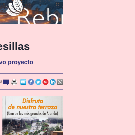
esillas
evo proyecto
6