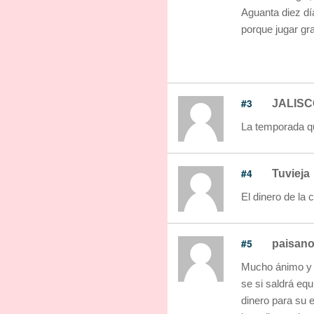
Aguanta diez día
porque jugar gra
#3
JALISC
La temporada que
#4
Tuvieja
El dinero de la
#5
paisan
Mucho ánimo y m
se si saldrá equ
dinero para su e