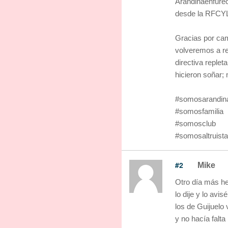
Arandinaenfurec
desde la RFCY
Gracias por cam
volveremos a re
directiva reple
hicieron soñar;
#somosarandin
#somosfamilia
#somosclub
#somosaltruist
#2
Mike
Otro día más he
lo dije y lo avis
los de Guijuelo 
y no hacía falt