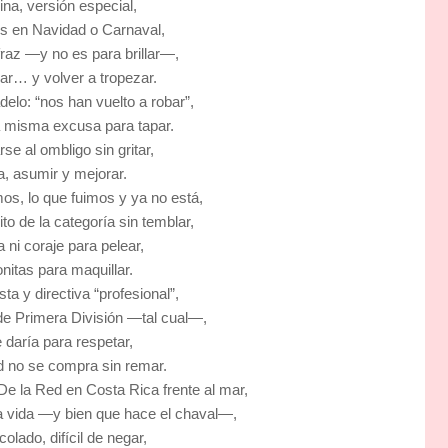
na, versión especial,
s en Navidad o Carnaval,
raz —y no es para brillar—,
ar… y volver a tropezar.
elo: “nos han vuelto a robar”,
a misma excusa para tapar.
se al ombligo sin gritar,
a, asumir y mejorar.
mos, lo que fuimos y ya no está,
to de la categoría sin temblar,
a ni coraje para pelear,
nitas para maquillar.
sta y directiva “profesional”,
 de Primera División —tal cual—,
 daría para respetar,
ad no se compra sin remar.
 De la Red en Costa Rica frente al mar,
la vida —y bien que hace el chaval—,
colado, difícil de negar,