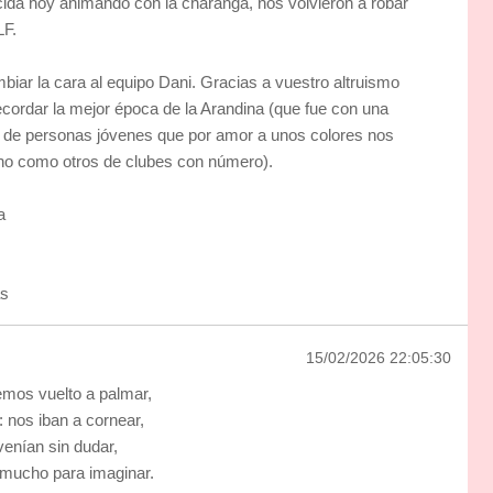
ida hoy animando con la charanga, nos volvieron a robar
LF.
biar la cara al equipo Dani. Gracias a vuestro altruismo
cordar la mejor época de la Arandina (que fue con una
ta de personas jóvenes que por amor a unos colores nos
 no como otros de clubes con número).
a
as
15/02/2026 22:05:30
mos vuelto a palmar,
é: nos iban a cornear,
venían sin dudar,
a mucho para imaginar.