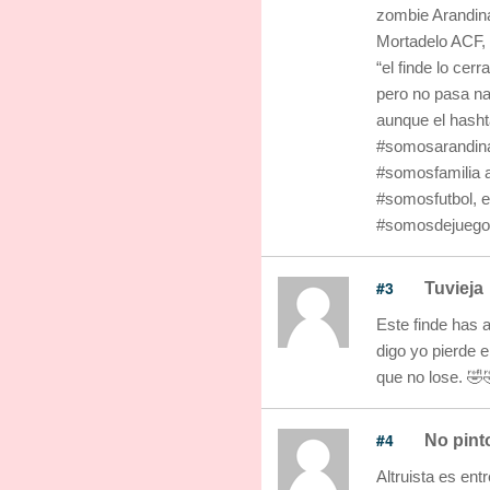
zombie Arandina
Mortadelo ACF, 
“el finde lo cer
pero no pasa n
aunque el hasht
#somosarandina,
#somosfamilia 
#somosfutbol, e
#somosdejuegol
#3
Tuvieja
Este finde has a
digo yo pierde e
que no lose. 🤣
#4
No pint
Altruista es en