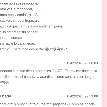
 que no sabe reaccionar.
otra vez a redondear,
ramos con victoria”, a soñar,
ada, volvemos a tropezar…
ag diga que vamos a ascender sin parar.
 lo gritamos sin pensar,
aunque cueste sumar,
so nadie lo va a negar,
impio… pero toca despertar 😂🍕🤥👻💙🤍
15/02/2026 22:08:03
certado la mitad de tu pronóstico 🤣🤣🤣. El próximo finde te lo
l pollo contra el barsa y la arandina pierde contra quien juegue
🤣🤣🤣
o nada
15/02/2026 22:53:08
trenar gratis o por cuatro duros mal pagados? Cómo os habéis