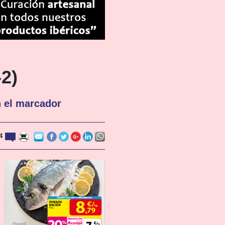
-2)
n el marcador
14