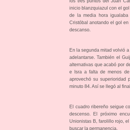
los tres puntos del Juan Ca
inicio blanzquiazul con el go
de la media hora igualaba 
Cristóbal anotando el gol en
descanso.
En la segunda mitad volvió a
adelantarse. También el Guij
alternativas que acabó por d
e Isra a falta de menos de
aprovechó su superioridad p
minuto 84. Así se llegó al fin
El cuadro ribereño seigue c
descenso. El próximo encue
Unionistas B, farolillo rojo,
buscar la permanencia.