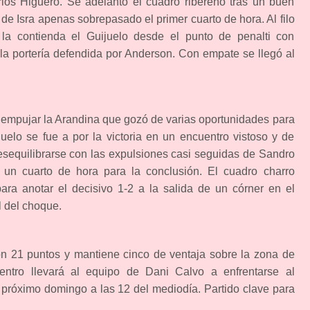
rlos Higuero. Se adelantó el cuadro ribereño tras un buen
l de Isra apenas sobrepasado el primer cuarto de hora. Al filo
la contienda el Guijuelo desde el punto de penalti con
 la portería defendida por Anderson. Con empate se llegó al
 empujar la Arandina que gozó de varias oportunidades para
uelo se fue a por la victoria en un encuentro vistoso y de
esequilibrarse con las expulsiones casi seguidas de Sandro
 un cuarto de hora para la conclusión. El cuadro charro
ara anotar el decisivo 1-2 a la salida de un córner en el
al del choque.
on 21 puntos y mantiene cinco de ventaja sobre la zona de
ntro llevará al equipo de Dani Calvo a enfrentarse al
 el próximo domingo a las 12 del mediodía. Partido clave para