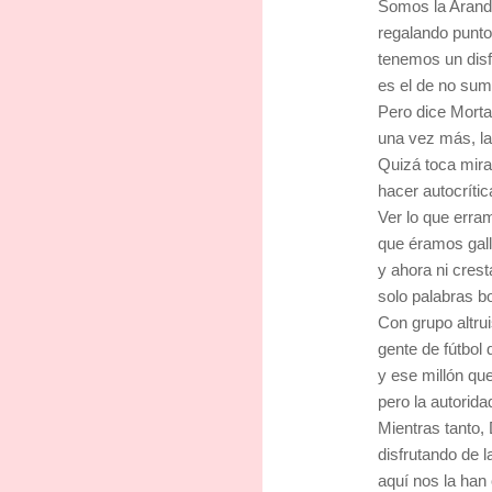
Somos la Arandi
regalando punto
tenemos un disf
es el de no sum
Pero dice Mortad
una vez más, l
Quizá toca mirar
hacer autocrític
Ver lo que erra
que éramos galli
y ahora ni crest
solo palabras bo
Con grupo altrui
gente de fútbol
y ese millón que
pero la autorid
Mientras tanto,
disfrutando de 
aquí nos la han 