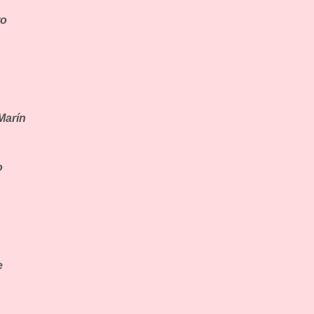
ro
Marín
o
e