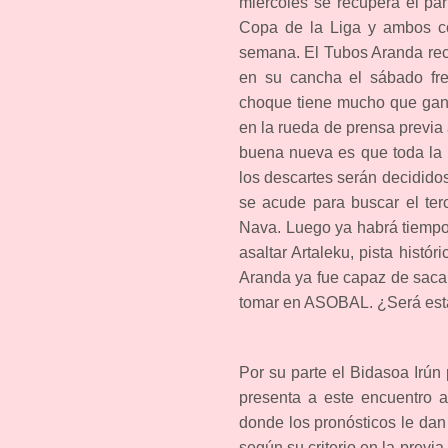
miércoles se recupera el pa
Copa de la Liga y ambos co
semana. El Tubos Aranda reci
en su cancha el sábado fre
choque tiene mucho que gana
en la rueda de prensa previa 
buena nueva es que toda la p
los descartes serán decididos
se acude para buscar el terc
Nava. Luego ya habrá tiempo
asaltar Artaleku, pista hist
Aranda ya fue capaz de sacar
tomar en ASOBAL. ¿Será esta 
Por su parte el Bidasoa Irú
presenta a este encuentro a
donde los pronósticos le dan
según su criterio en la prev