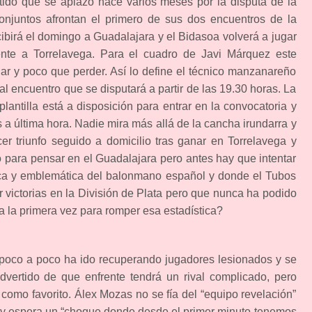
rtido que se aplazó hace varios meses por la disputa de la
njuntos afrontan el primero de sus dos encuentros de la
birá el domingo a Guadalajara y el Bidasoa volverá a jugar
nte a Torrelavega. Para el cuadro de Javi Márquez este
r y poco que perder. Así lo define el técnico manzanareño
al encuentro que se disputará a partir de las 19.30 horas. La
lantilla está a disposición para entrar en la convocatoria y
 a última hora. Nadie mira más allá de la cancha irundarra y
er triunfo seguido a domicilio tras ganar en Torrelavega y
 para pensar en el Guadalajara pero antes hay que intentar
órica y emblemática del balonmano español y donde el Tubos
 victorias en la División de Plata pero que nunca ha podido
la primera vez para romper esa estadística?
n poco a poco ha ido recuperando jugadores lesionados y se
dvertido de que enfrente tendrá un rival complicado, pero
 como favorito. Álex Mozas no se fía del “equipo revelación”
ia y espera un “choque donde desde el primer minuto tenemos