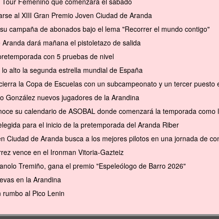
el Tour Femenino que comenzará el sábado
arse al XIII Gran Premio Joven Ciudad de Aranda
a su campaña de abonados bajo el lema "Recorrer el mundo contigo"
e Aranda dará mañana el pistoletazo de salida
pretemporada con 5 pruebas de nivel
 lo alto la segunda estrella mundial de España
cierra la Copa de Escuelas con un subcampeonato y un tercer puesto en 
to González nuevos jugadores de la Arandina
conoce su calendario de ASOBAL donde comenzará la temporada como l
elegida para el inicio de la pretemporada del Aranda Riber
en Ciudad de Aranda busca a los mejores pilotos en una jornada de com
rrez vence en el Ironman Vitoria-Gazteiz
anolo Tremiño, gana el premio "Espeleólogo de Barro 2026"
evas en la Arandina
 rumbo al Pico Lenin