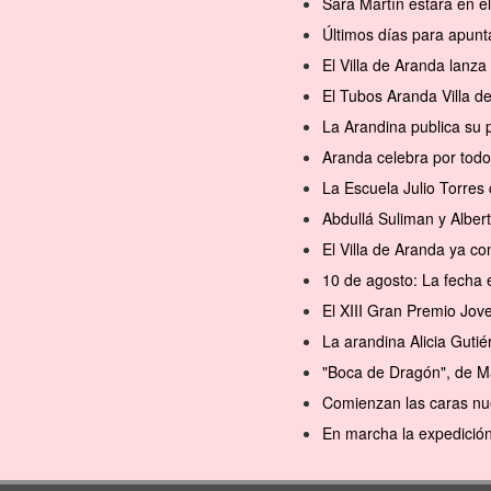
Sara Martín estará en 
Últimos días para apunt
El Villa de Aranda lanz
El Tubos Aranda Villa d
La Arandina publica su 
Aranda celebra por todo
La Escuela Julio Torres 
Abdullá Suliman y Alber
El Villa de Aranda ya 
10 de agosto: La fecha 
El XIII Gran Premio Jov
La arandina Alicia Gutié
"Boca de Dragón", de M
Comienzan las caras nu
En marcha la expedición