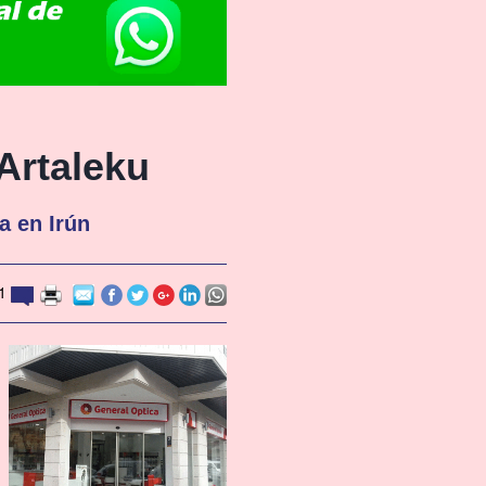
 Artaleku
a en Irún
1