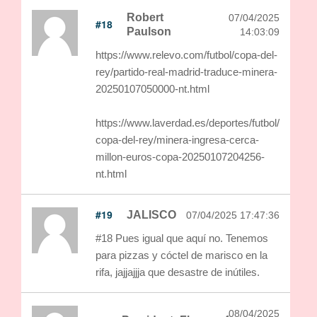
Robert
07/04/2025
#18
Paulson
14:03:09
https://www.relevo.com/futbol/copa-del-
rey/partido-real-madrid-traduce-minera-
20250107050000-nt.html
https://www.laverdad.es/deportes/futbol/
copa-del-rey/minera-ingresa-cerca-
millon-euros-copa-20250107204256-
nt.html
#19
JALISCO
07/04/2025 17:47:36
#18 Pues igual que aquí no. Tenemos
para pizzas y cóctel de marisco en la
rifa, jajjajjja que desastre de inútiles.
08/04/2025