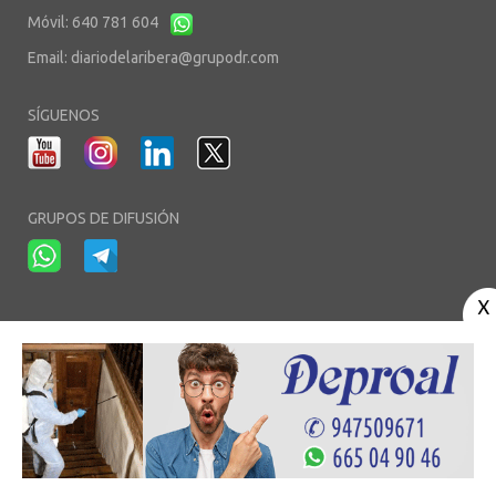
Móvil: 640 781 604
Email:
diariodelaribera@grupodr.com
SÍGUENOS
GRUPOS DE DIFUSIÓN
-
-
-
Aviso Legal
Política de Privacidad
Política de Cookies
Área privada
© Copyright 2003 - 2026. diariodelaribera.net ®. Desarrollo por
Multimedia
Team
- Alojado en