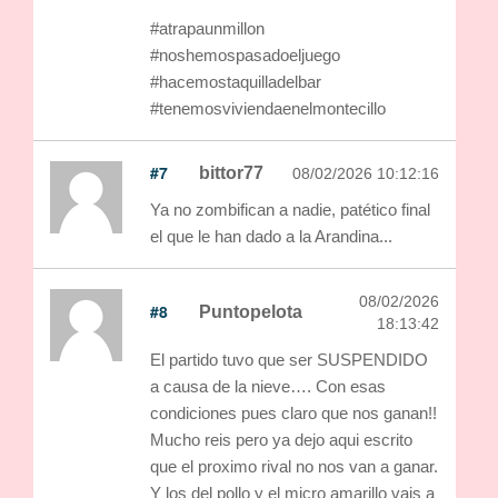
#atrapaunmillon
#noshemospasadoeljuego
#hacemostaquilladelbar
#tenemosviviendaenelmontecillo
#7
bittor77
08/02/2026 10:12:16
Ya no zombifican a nadie, patético final
el que le han dado a la Arandina...
08/02/2026
#8
Puntopelota
18:13:42
El partido tuvo que ser SUSPENDIDO
a causa de la nieve…. Con esas
condiciones pues claro que nos ganan!!
Mucho reis pero ya dejo aqui escrito
que el proximo rival no nos van a ganar.
Y los del pollo y el micro amarillo vais a