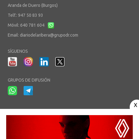
Aranda de Duero (Burgos)
Telf.: 947 50 83 93
Móvil: 640 781 604
Email:
diariodelaribera@grupodr.com
SÍGUENOS
GRUPOS DE DIFUSIÓN
-
-
-
Aviso Legal
Política de Privacidad
Política de Cookies
Área privada