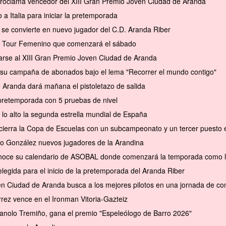
 proclama vencedor del XIII Gran Premio Joven Ciudad de Aranda
a Italia para iniciar la pretemporada
se convierte en nuevo jugador del C.D. Aranda Riber
el Tour Femenino que comenzará el sábado
arse al XIII Gran Premio Joven Ciudad de Aranda
a su campaña de abonados bajo el lema "Recorrer el mundo contigo"
e Aranda dará mañana el pistoletazo de salida
pretemporada con 5 pruebas de nivel
 lo alto la segunda estrella mundial de España
cierra la Copa de Escuelas con un subcampeonato y un tercer puesto en 
to González nuevos jugadores de la Arandina
conoce su calendario de ASOBAL donde comenzará la temporada como l
elegida para el inicio de la pretemporada del Aranda Riber
en Ciudad de Aranda busca a los mejores pilotos en una jornada de com
rrez vence en el Ironman Vitoria-Gazteiz
anolo Tremiño, gana el premio "Espeleólogo de Barro 2026"