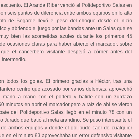
 descuento. El Aranda Riber venció al Polideportivo Salas en
son seis puntos de diferencia entre ambos equipos en lo alto
junto de Bogarde llevó el peso del choque desde el inicio
érico y abriendo el juego por las bandas ante un Salas que se
muy bien las acometidas azules durante los primeros 45
 de ocasiones claras para haber abierto el marcador, sobre
ue el cancerbero visitante despejó a córner antes del
 intermedio.
n todos los goles. El primero gracias a Héctor, tras una
elantero centro que acosado por varios defensas, aprovechó
e mano a mano con el portero y batirle con un zurdazo
60 minutos en abrir el marcador pero a raíz de ahí se vieron
mpate del Polideportivo Salas llegó en el minuto 78 con un
o Jurado que batió al meta arandino. Se puso interesante el
de ambos equipos y donde el gol pudo caer de cualquier
ue en el minuto 83 aprovechaba un error defensivo visitante