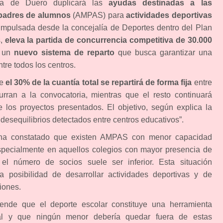
da de Duero duplicará las
ayudas destinadas a las
padres de alumnos
(AMPAS) para
actividades deportivas
 impulsada desde la concejalía de Deportes dentro del Plan
s,
eleva la partida de concurrencia competitiva de 30.000
e un
nuevo sistema de reparto
que busca garantizar una
tre todos los centros.
ue
el 30% de la cuantía total se repartirá de forma fija
entre
ran a la convocatoria, mientras que el resto continuará
 los proyectos presentados. El objetivo, según explica la
 desequilibrios detectados entre centros educativos”.
ha constatado que existen AMPAS con menor capacidad
specialmente en aquellos colegios con mayor presencia de
l número de socios suele ser inferior. Esta situación
a posibilidad de desarrollar actividades deportivas y de
ciones.
ende que el deporte escolar constituye una herramienta
ial y que ningún menor debería quedar fuera de estas