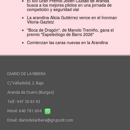
El XIII Gran Premio Joven Ciudad de Aranda
busca a los mejores pilotos en una jornada de
competición y seguridad vial
La arandina Alicia Gutiérrez vence en el Ironman
Vitoria-Gazteiz
"Boca de Dragón", de Manolo Tremiño, gana el
premio "Espeleólogo de Barro 2026"
Comienzan las caras nuevas en la Arandina
DIARIO DE LA RIBERA
C/ Valladolid, 2, Bajo
Aranda de Duero (Burgos)
Telf.: 947 50 83 93
Móvil: 640 781 604
Email:
diariodelaribera@grupodr.com