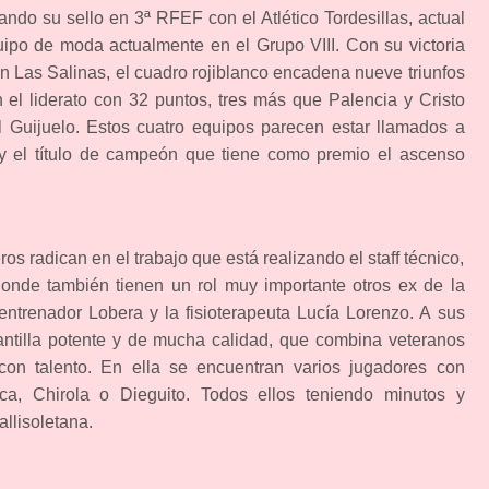
ando su sello en 3ª RFEF con el Atlético Tordesillas, actual
equipo de moda actualmente en el Grupo VIII. Con su victoria
en Las Salinas, el cuadro rojiblanco encadena nueve triunfos
 el liderato con 32 puntos, tres más que Palencia y Cristo
el Guijuelo. Estos cuatro equipos parecen estar llamados a
 y el título de campeón que tiene como premio el ascenso
os radican en el trabajo que está realizando el staff técnico,
nde también tienen un rol muy importante otros ex de la
ntrenador Lobera y la fisioterapeuta Lucía Lorenzo. A sus
ntilla potente y de mucha calidad, que combina veteranos
con talento. En ella se encuentran varios jugadores con
a, Chirola o Dieguito. Todos ellos teniendo minutos y
allisoletana.