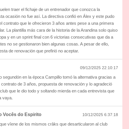
elen traer el fichaje de un entrenador que conozca la
ta ocasión no fue así. La directiva confió en Álex y este pudo
el contrato que le ofrecieron 3 años antes pese a una primera
dar. La plantilla más cara de la historia de la Arandina solo quiso
opa y en un sprint final con 6 victorias consecutivas que da a
tes no se gestionaron bien algunas cosas. A pesar de ello,
esta de renovación que prefirió no aceptar.
09/12/2025 22:10:17
no segundón en la época Campillo tomó la alternativa gracias a
n contrato de 3 años, propuesta de renovación y lo agradeció
lub que le dio todo y soltando mierda en cada entrevista que
a vaya.
 Vocês do Espirito
10/12/2025 6:37:18
ue vîene de los mismos crâks que desarticularon al club