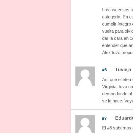
Los ascensos su
categoría. En es
cumplir íntegro 
vuelta para olvi
dar la cara en c
entender que an
Álex tuvo propu
#6
Tuvieja
Así que el eter
Virginia, tuvo u
demandando al c
se la hace. Vay
#7
Eduardo
El #5 sabemos q