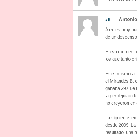
#5
Antonio
Álex es muy bue
de un descenso
En su momento, 
los que tanto cri
Esos mismos cre
el Mirandés B,
ganaba 2-0. Le h
la perplejidad 
no creyeron en é
La siguiente tem
desde 2009. La d
resultado, una 