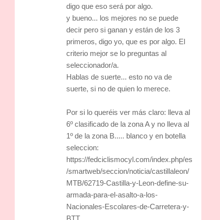
digo que eso será por algo.
y bueno... los mejores no se puede
decir pero si ganan y están de los 3
primeros, digo yo, que es por algo. El
criterio mejor se lo preguntas al
seleccionador/a.
Hablas de suerte... esto no va de
suerte, si no de quien lo merece.
Por si lo queréis ver más claro: lleva al
6º clasificado de la zona A y no lleva al
1º de la zona B..... blanco y en botella
seleccion:
https://fedciclismocyl.com/index.php/es
/smartweb/seccion/noticia/castillaleon/
MTB/62719-Castilla-y-Leon-define-su-
armada-para-el-asalto-a-los-
Nacionales-Escolares-de-Carretera-y-
BTT