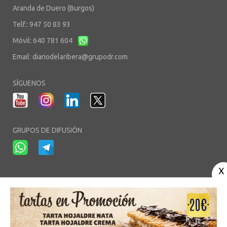
Aranda de Duero (Burgos)
Telf.: 947 50 83 93
Móvil: 640 781 604
Email:
diariodelaribera@grupodr.com
SÍGUENOS
GRUPOS DE DIFUSIÓN
-
-
-
Aviso Legal
Política de Privacidad
Política de Cookies
Área privada