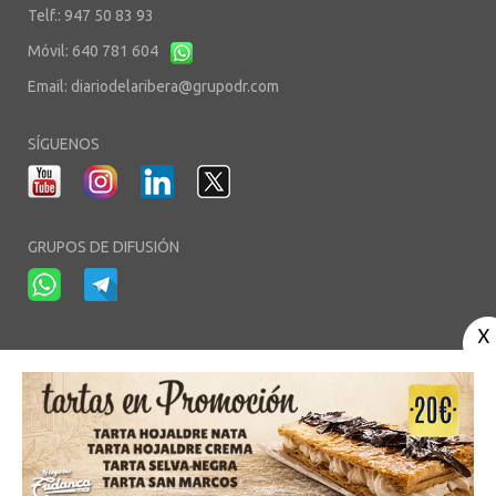
Telf.: 947 50 83 93
Móvil: 640 781 604
Email:
diariodelaribera@grupodr.com
SÍGUENOS
GRUPOS DE DIFUSIÓN
-
-
-
Aviso Legal
Política de Privacidad
Política de Cookies
Área privada