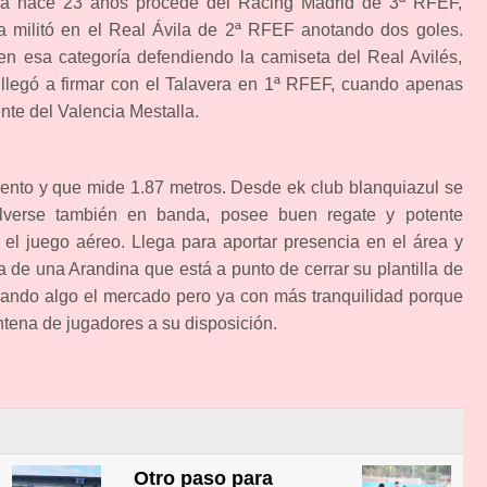
 hace 23 años procede del Racing Madrid de 3ª RFEF,
 militó en el Real Ávila de 2ª RFEF anotando dos goles.
en esa categoría defendiendo la camiseta del Real Avilés,
 llegó a firmar con el Talavera en 1ª RFEF, cuando apenas
te del Valencia Mestalla.
lento y que mide 1.87 metros. Desde ek club blanquiazul se
verse también en banda, posee buen regate y potente
 el juego aéreo. Llega para aportar presencia en el área y
a de una Arandina que está a punto de cerrar su plantilla de
irando algo el mercado pero ya con más tranquilidad porque
ntena de jugadores a su disposición.
Otro paso para