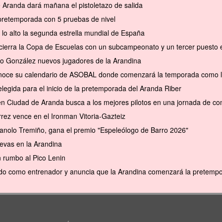
e Aranda dará mañana el pistoletazo de salida
pretemporada con 5 pruebas de nivel
 lo alto la segunda estrella mundial de España
cierra la Copa de Escuelas con un subcampeonato y un tercer puesto en 
to González nuevos jugadores de la Arandina
conoce su calendario de ASOBAL donde comenzará la temporada como l
elegida para el inicio de la pretemporada del Aranda Riber
en Ciudad de Aranda busca a los mejores pilotos en una jornada de com
rrez vence en el Ironman Vitoria-Gazteiz
anolo Tremiño, gana el premio "Espeleólogo de Barro 2026"
evas en la Arandina
 rumbo al Pico Lenin
do como entrenador y anuncia que la Arandina comenzará la pretempor