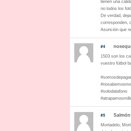
tienen una cali
no todos los fot
De verdad, deja
corresponden, c
Asunción que no
#4
nosequ
1503 son los ca
vuestro fútbol 
#somosdepagar
#nosabemosmen
#solodatafono
#atrapamosmill
#5
Salmón 
Mortadelo, Mort