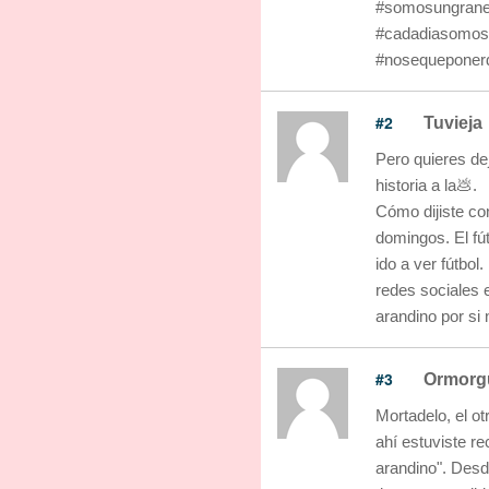
#somosungrane
#cadadiasomo
#nosequeponerd
#2
Tuvieja
Pero quieres dej
historia a la💩.
Cómo dijiste con
domingos. El fú
ido a ver fútbol
redes sociales e
arandino por si 
#3
Ormorg
Mortadelo, el o
ahí estuviste r
arandino". Desd