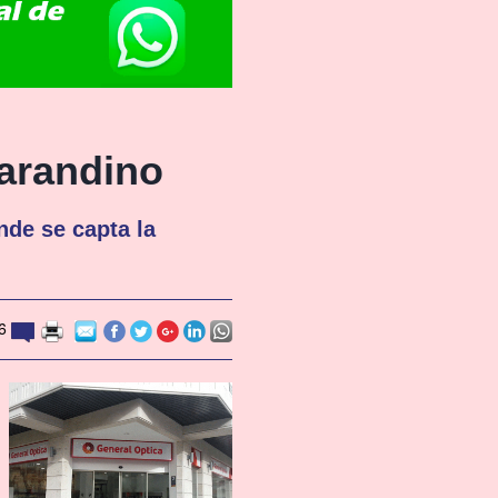
 arandino
de se capta la
6