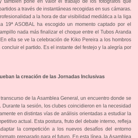
ambién pone en valor el trabajo de los fotógrafos que
 partidos a través de instantáneas recogidas en sus cámaras.
ofesionalidad a la hora de dar visibilidad mediática a la liga
da 19ª ASOBAL ha escogido un momento captado por el
ampillo nada más finalizar el choque entre el Tubos Aranda
 En ella se ve la celebración de Kiko Pereira a los hombros
concluir el partido. Es el instante del festejo y la alegría por
.
eban la creación de las Jornadas Inclusivas
l transcurso de la Asamblea General, un encuentro donde se
. Durante la sesión, los clubes coincidieron en la necesidad
mente en distintas vías de análisis orientadas a estudiar la
titivo actual. Esta postura, fruto del debate interno, refleja
daptar la competición a los nuevos desafíos del entorno
formato preparado para el futuro. En esta línea, la Asamblea