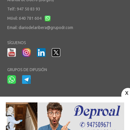
Telf.: 947 50 83 93
Móvil: 640 781 604
Email:
diariodelaribera@grupodr.com
SÍGUENOS
GRUPOS DE DIFUSIÓN
-
-
-
Aviso Legal
Política de Privacidad
Política de Cookies
Área privada