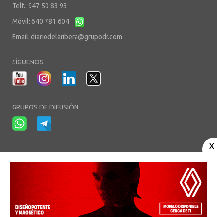
Telf.: 947 50 83 93
Móvil: 640 781 604
Email:
diariodelaribera@grupodr.com
SÍGUENOS
GRUPOS DE DIFUSIÓN
-
-
-
Aviso Legal
Política de Privacidad
Política de Cookies
Área privada