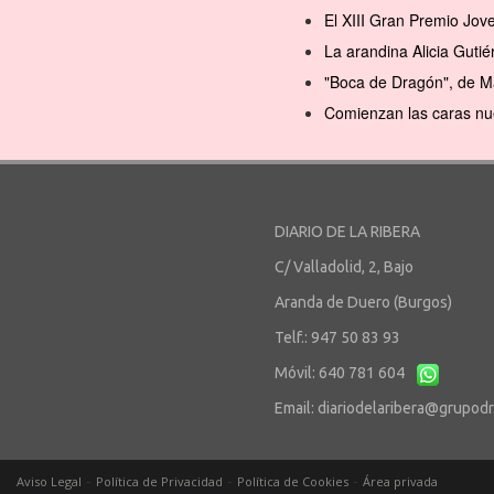
El XIII Gran Premio Jov
La arandina Alicia Gutié
"Boca de Dragón", de M
Comienzan las caras nu
DIARIO DE LA RIBERA
C/ Valladolid, 2, Bajo
Aranda de Duero (Burgos)
Telf.: 947 50 83 93
Móvil: 640 781 604
Email:
diariodelaribera@grupod
-
-
-
Aviso Legal
Política de Privacidad
Política de Cookies
Área privada