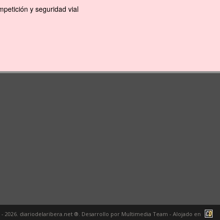
petición y seguridad vial
 - 2026. diariodelaribera.net ®. Desarrollo por
Multimedia Team
- Alojado en