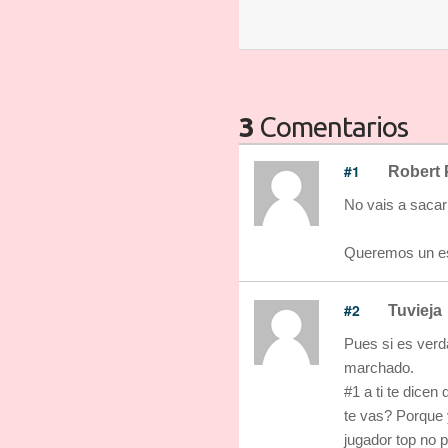
3
Comentarios
#1
Robert 
No vais a sacar
Queremos un es
#2
Tuvieja
Pues si es verd
marchado.
#1 a ti te dicen
te vas? Porque 
jugador top no 