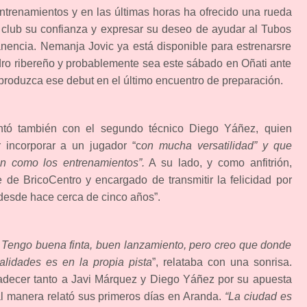
entrenamientos y en las últimas horas ha ofrecido una rueda
 club su confianza y expresar su deseo de ayudar al Tubos
nencia. Nemanja Jovic ya está disponible para estrenarsre
ro ribereño y probablemente sea este sábado en Oñati ante
produzca ese debut en el último encuentro de preparación.
ntó también con el segundo técnico Diego Yáñez, quien
r incorporar a un jugador “c
on mucha versatilidad” y que
ión como los entrenamientos”.
A su lado, y como anfitrión,
 de BricoCentro y encargado de transmitir la felicidad por
 desde hace cerca de cinco años”.
… Tengo buena finta, buen lanzamiento, pero creo que donde
lidades es en la propia pista
”, relataba con una sonrisa.
adecer tanto a Javi Márquez y Diego Yáñez por su apuesta
al manera relató sus primeros días en Aranda.
“La ciudad es