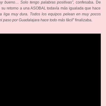
y bueno… Solo tengo palabras positivas”,
confesaba. De
ó su retorno a una ASOBAL todavía más igualada que hace
na liga muy dura. Todos los equipos pelean en muy pocos
 paso por Guadalajara hace todo más fácil
” finalizaba.