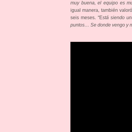
muy buena, el equipo es mu
igual manera, también valor
seis meses. “E
stá siendo u
puntos… Se donde vengo y mi