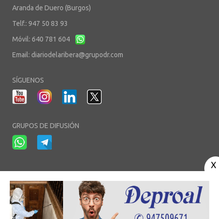
Aranda de Duero (Burgos)
Telf.: 947 50 83 93
Móvil: 640 781 604
Email:
diariodelaribera@grupodr.com
SÍGUENOS
GRUPOS DE DIFUSIÓN
-
-
-
Aviso Legal
Política de Privacidad
Política de Cookies
Área privada